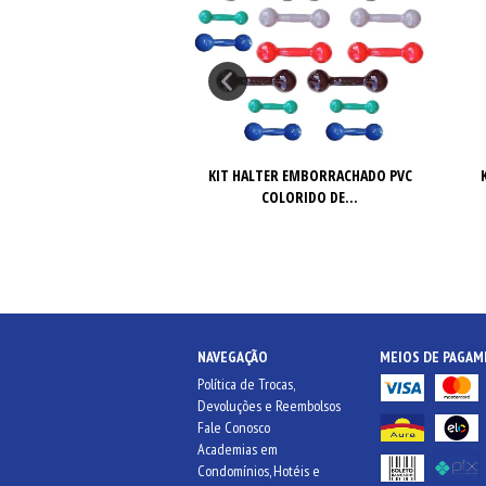
R EMBORRACHADO PVC
KIT HALTER EMBORRACHADO PVC
LORIDO DE...
COLORIDO DE...
NAVEGAÇÃO
MEIOS DE PAGA
Política de Trocas,
Devoluções e Reembolsos
Fale Conosco
Academias em
Condomínios, Hotéis e