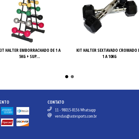
KIT HALTER EMBORRACHADO DE 1 A
KIT HALTER SEXTAVADO CROMADO 
5KG + SUP...
1 A 10KG
MENTO
CONTATO
11 - 98015-8136 Whatsapp
vendas@astesports.com.br