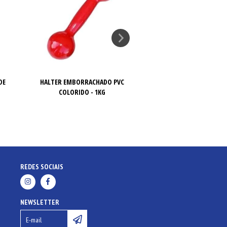
DE
HALTER EMBORRACHADO PVC
HALTER EMBORRAC
COLORIDO - 1KG
COLORIDO - 
REDES SOCIAIS
NEWSLETTER