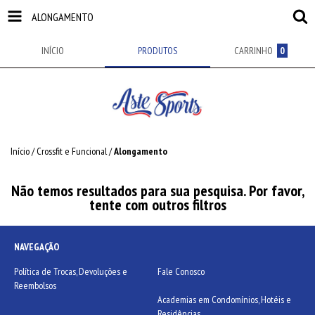
ALONGAMENTO
INÍCIO
PRODUTOS
CARRINHO
0
Início
/
Crossfit e Funcional
/
Alongamento
Não temos resultados para sua pesquisa. Por favor,
tente com outros filtros
NAVEGAÇÃO
Política de Trocas, Devoluções e
Fale Conosco
Reembolsos
Academias em Condomínios, Hotéis e
Residências