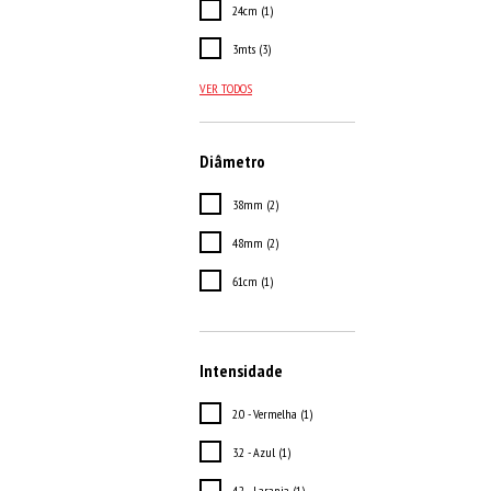
24cm (1)
3mts (3)
VER TODOS
Diâmetro
38mm (2)
48mm (2)
61cm (1)
Intensidade
2.0 - Vermelha (1)
3.2 - Azul (1)
4.2 - Laranja (1)