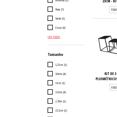
Amarelo (5)
23CM - KI
Rosa (7)
ESGO
Verde (5)
Cinza (4)
VER TODOS
Tamanho
1,25cm (1)
KIT DE 
10mts (4)
PLIOMÉTRICOS 
15cm (1)
ESGO
15mts (4)
2,70m (1)
22,5cm (1)