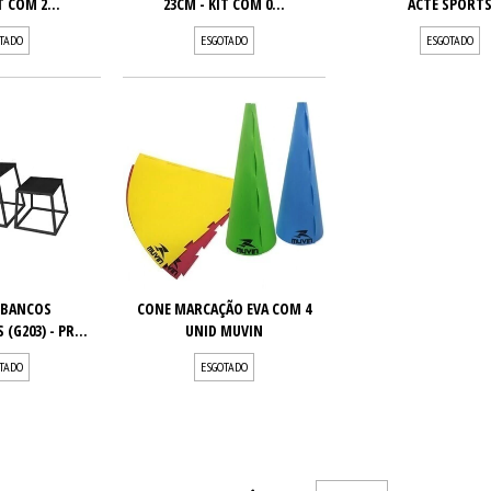
T COM 2...
23CM - KIT COM 0...
ACTE SPORT
TADO
ESGOTADO
ESGOTADO
3 BANCOS
CONE MARCAÇÃO EVA COM 4
(G203) - PR...
UNID MUVIN
TADO
ESGOTADO