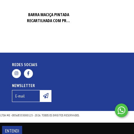
BARRA MACIÇA PINTADA
BARRA CROSSFIT RE
RECARTILHADA COM PR...
CROMADA CO
REDES SOCIAIS
NEWSLETTER
TDA ME - 08568333000123 - 2026. TODOS OS DIREITOS RESERVADOS.
ENTENDI