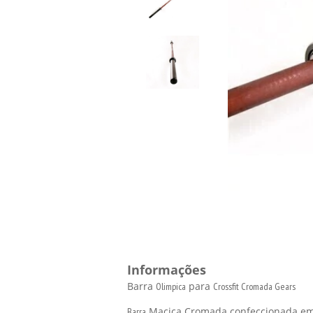
Informações
Barra
para
Olimpica
Crossfit Cromada Gears
Maciça
Cromada
confeccionada em 
Barra