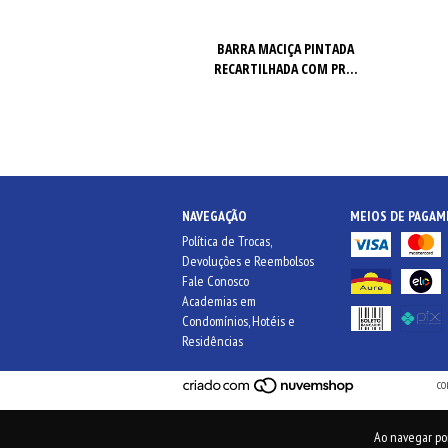
EXAGONAL CROSSFIT
BARRA MACIÇA PINTADA
RRACHADA OL...
RECARTILHADA COM PR...
NAVEGAÇÃO
MEIOS DE PAGA
Política de Trocas,
Devoluções e Reembolsos
Fale Conosco
Academias em
Condomínios, Hotéis e
Residências
CO
Ao navegar po