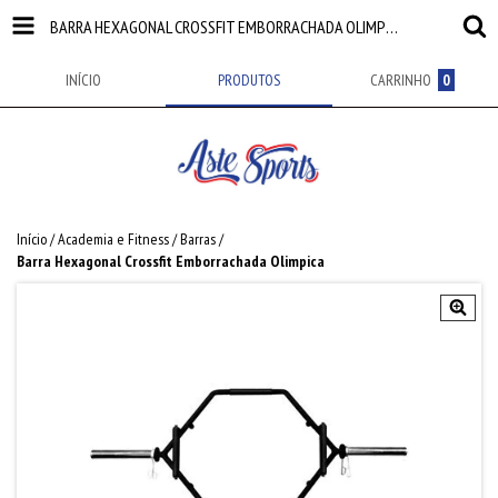
BARRA HEXAGONAL CROSSFIT EMBORRACHADA OLIMPICA
INÍCIO
PRODUTOS
CARRINHO
0
Início
/
Academia e Fitness
/
Barras
/
Barra Hexagonal Crossfit Emborrachada Olimpica